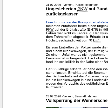
31.07.2026 - Verkehr, Polizeimeldungen
Ungesicherten
PKW
auf Bund
zurückgelassen
Eine Information der Kreispolizeibehörde
meldeten Autofahrer heute einen ungesi
PKW
auf der Bröltalstraße (B 478) in Hö
Fahrer war nicht im Fahrzeug. Der Hyund
dem Fahrstreifen abgestellt. Erlaubt ist 
Höchstgeschwindigkeit von 70
km
/h
.
Bis zum Eintreffen der Polizei wurde di
und einem Krankenwagen, der zufällig v
Zu einem Unfall war es nicht gekommen
Beweismittel sichergestellt. Die Polizei
fand ihn schließlich in der Nähe einer Br
Der 33-Jährige erklärte, er habe den W
stehenlassen. Er wirkte auf die Beamten
des Sachverhalts auf die Polizeiwache g
ihn ein Krankenwagen in eine Landesklin
wegen des Verdachts des gefährlichen Ei
läuft weiter.
28.07.2026 - Verkehr, Baumaßnahmen
Vollsperrung der Wennersche