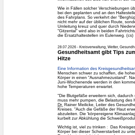
Wie in Fällen solcher Verschiebungen übli
bei den geplanten und an den Halteste
des Fahrplans. So verkehrt der "Berghüpf
nicht mehr auf der üblichen Route, sonde
Umleitung kreuz und quer durch Niederw
"Gitzental" wird also in beiden Fahrtrich
die Ersatzhaltestellen im Eulenweg. (cs)
28.07.2026 - Kreisverwaltung, Wetter, Gesundh
Gesundheitsamt gibt Tips zum 
Hitze
Eine Information des Kreisgesundheitsa
Menschen schwer zu schaffen, die hohe
Körper in einen "Ausnahmezustand". Nac
Juni-Wochenende werden in den komme
hohe Temperaturen erwartet.
"Die Blutgefäße erweitern sich, dadurch 
muss mehr pumpen, die Belastung des He
Dr.
Rainer Meilicke, Leiter des Gesundh
Kreises. "Auch die Gefäße der Haut erw
abzuleiten. Die 'körpereigene Klimaanla
kurbelt zur Abkühlung die Schweißproduk
Wichtig ist, viel zu trinken : Das Kreis
Körper bei dieser Schwerstarbeit zu unter