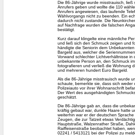
Die 86-Jährige wurde misstrauisch, ließ
Anrufers geben und wollte die 110 wähle
Anrufers angewiesen, das laufende Tel
Wählvorgangs nicht zu beenden. Ein ech
dadurch nicht zustande. Die Neunkirchen
auf Nachfrage wurden die falschen Ang
bestätigt.
Kurz darauf klingelte eine männliche Pe
und ließ sich den Schmuck zeigen und fo
händigte die Seniorin dem Unbekannten 
Bargeld aus, welcher die Seriennummern
Vorwand schlechter Lichtverhältnisse i
unbekannte Person an, den Schmuck im 
fotografieren und verließ die Wohnung 
und mehreren hundert Euro Bargeld.
Als die 86-Jährige misstrauisch wurde u
schaute, bemerkte sie, dass sich weder
Polizeiauto vor ihrer Wohnanschrift befan
Der Wert des ausgehändigten Schmucks 
geschätzt.
Die 86-Jährige gab an, dass die unbeka
kräftig gebaut war, dunkle Haare hatte u
weiterhin war er der deutschen Sprache
Zeugen, die zur Tatzeit etwas Verdächti
Hauptstraße, Walzenrather Straße, Dahl
Raiffeisenstraße beobachtet haben, werd
02241 / 5413121 bei der Polizei zu meld