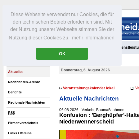
Diese Webseite verwendet nur Cookies, die für
den technischen Betrieb erforderlich sind. Mit
der Nutzung unserer Webseite stimmen Sie der
Nutzung dieser Cookies zu.
mehr Informationen
Aktuelles
Portrait
Freizeit
Gastronomie
Handel
Dienstleist
OK
Donnerstag, 6. August 2026
Aktuelles
Nachrichten-Archiv
Veranstaltungskalender lokal
Ve
Berichte
Aktuelle Nachrichten
Regionale Nachrichten
06.08.2026 - Verkehr, Baumaßnahmen
RSS
Konfusion : 'Berghüpfer'-Halte
Niederwennerscheid
Firmenverzeichnis
Links / Vereine