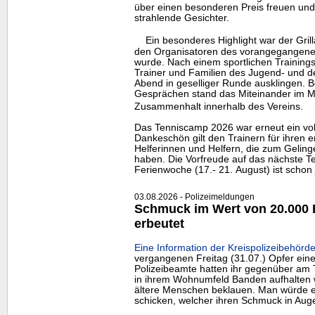
über einen besonderen Preis freuen und 
strahlende Gesichter.
Ein besonderes
Highlight
war der Gril
den Organisatoren des vorangegangene
wurde. Nach einem sportlichen Trainingst
Trainer und Familien des Jugend- und
Abend in geselliger Runde ausklingen. B
Gesprächen stand das Miteinander im Mi
Zusammenhalt innerhalb des Vereins.
Das Tenniscamp 2026 war erneut ein voll
Dankeschön gilt den Trainern für ihren e
Helferinnen und Helfern, die zum Gelin
haben. Die Vorfreude auf das nächste Te
Ferienwoche (17.- 21. August) ist schon 
03.08.2026 - Polizeimeldungen
Schmuck im Wert von 20.000 
erbeutet
Eine Information der Kreispolizeibehörde
vergangenen Freitag (31.07.) Opfer eine
Polizeibeamte hatten ihr gegenüber am T
in ihrem Wohnumfeld Banden aufhalten 
ältere Menschen beklauen. Man würde ei
schicken, welcher ihren Schmuck in Au