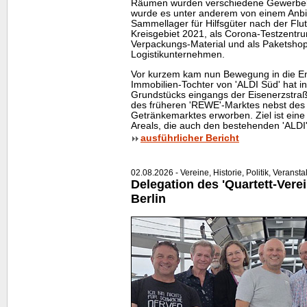
Räumen wurden verschiedene Gewerbebe
wurde es unter anderem von einem Anbie
Sammellager für Hilfsgüter nach der Flut
Kreisgebiet 2021, als Corona-Testzentr
Verpackungs-Material und als Paketshop
Logistikunternehmen.
Vor kurzem kam nun Bewegung in die Ent
Immobilien-Tochter von 'ALDI Süd' hat i
Grundstücks eingangs der Eisenerzstr
des früheren 'REWE'-Marktes nebst des
Getränkemarktes erworben. Ziel ist ei
Areals, die auch den bestehenden 'ALDI'
ausführlicher Bericht
02.08.2026 - Vereine, Historie, Politik, Veranst
Delegation des 'Quartett-Verei
Berlin