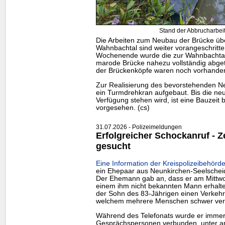
Stand der Abbrucharbeit
Die Arbeiten zum Neubau der Brücke üb
Wahnbachtal sind weiter vorangeschritt
Wochenende wurde die zur Wahnbachtal
marode Brücke nahezu vollständig abge
der Brückenköpfe waren noch vorhande
Zur Realisierung des bevorstehenden N
ein Turmdrehkran aufgebaut. Bis die neu
Verfügung stehen wird, ist eine Bauzeit 
vorgesehen. (cs)
31.07.2026 - Polizeimeldungen
Erfolgreicher Schockanruf -
gesucht
Eine Information der Kreispolizeibehörde
ein Ehepaar aus Neunkirchen-Seelschei
Der Ehemann gab an, dass er am Mittwo
einem ihm nicht bekannten Mann erhalte
der Sohn des 83-Jährigen einen Verkehrs
welchem mehrere Menschen schwer verl
Während des Telefonats wurde er immer
Gesprächspersonen verbunden, unter a