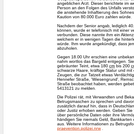
angeblichen Arzt. Dieser berichtete im w
Person an den Folgen des Unfalls verst
die anstehende Inhaftierung des Sohnes
Kaution von 80.000 Euro zahlen würde.
Nachdem der Senior angab, lediglich 40
können, wurde er telefonisch mit einer v
verbunden. Diese nannte ihm ein Aktenz
welchem er in wenigen Tagen die hinterl
würde. Ihm wurde angekündigt, dass j
abzuholen.
Gegen 18.00 Uhr erschien eine unbeka
nahm wortlos das Bargeld entgegen. Sie 
gebräunter Teint, etwa 180
cm
bis 200
c
schwarze Haare, kräftige Statur und mit
Zeugen, die zur Tatzeit etwas Verdächti
Hennefer Straße, 'Wiesengrund', Remsc
Straße beobachtet haben, werden gebete
5413121 zu melden.
Die Polizei rät, mit Verwandten und Beka
Betrugsmaschen zu sprechen und davor z
zusätzlich darauf hin, dass in Deutschla
oder Justiz erhoben werden. Geben Sie t
über persönliche Daten oder ihre Vermö
händigen Sie niemals Geld, Bankkarte
aus. Weitere Informationen zu Betrugsf
praevention.polizei.nrw
.