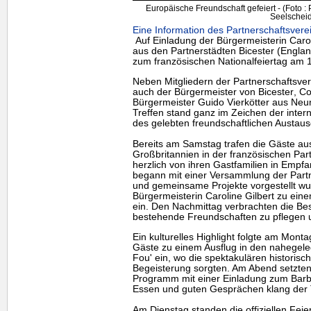
Europäische Freundschaft gefeiert - (Foto :
Seelscheid
Eine Information des Partnerschaftsvere
Auf Einladung der Bürgermeisterin Carol
aus den Partnerstädten
Bicester
(Englan
zum französischen Nationalfeiertag am 1
Neben Mitgliedern der Partnerschaftsv
auch der Bürgermeister von
Bicester
, Co
Bürgermeister Guido Vierkötter aus Neun
Treffen stand ganz im Zeichen der inter
des gelebten freundschaftlichen Austaus
Bereits am Samstag trafen die Gäste a
Großbritannien in der französischen Pa
herzlich von ihren Gastfamilien in Em
begann mit einer Versammlung der Partn
und gemeinsame Projekte vorgestellt wu
Bürgermeisterin Caroline Gilbert zu e
ein. Den Nachmittag verbrachten die Be
bestehende Freundschaften zu pflegen 
Ein kulturelles
Highlight
folgte am Montag
Gäste zu einem Ausflug in den nahege
Fou' ein, wo die spektakulären historis
Begeisterung sorgten. Am Abend setzten
Programm mit einer Einladung zum Barb
Essen und guten Gesprächen klang der T
Am Dienstag standen die offiziellen Feie