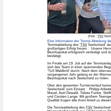
(Foto : '
TSV
Seels
Eine Information der Tennis-Abteilung de
Tennisabteilung des '
TSV
Seelscheid' dar
großartigen Erfolg freuen : Unsere Her
Bezirkspokal erfolgreich verteidigt und d
bestätigt.
Im Finale am 19. Juli auf der Tennisanl
sich das
Team
in einer spannenden Beg
'TuS Waldbröl' durch. Nach dem überra
vergangenen Jahr gelang es der Mannsc
Bezirkspokal nach Seelscheid zu holen.
Über den gesamten Turnierverlauf kamen 
Seelscheid' zum Einsatz : Philipp Arbeite
Mauel, Axel Dewald, Tobias Funke, Steff
und Carsten Lange. Mit großem Teamgeis
Qualität trugen alle ihren Anteil zu diesem
Die Tennisabteilung des
TSV
Seelscheid 