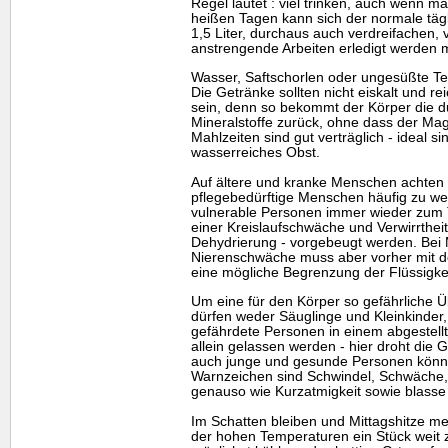
Regel lautet : viel trinken, auch wenn m
heißen Tagen kann sich der normale tägl
1,5 Liter, durchaus auch verdreifachen, 
anstrengende Arbeiten erledigt werden 
Wasser, Saftschorlen oder ungesüßte Te
Die Getränke sollten nicht eiskalt und 
sein, denn so bekommt der Körper die d
Mineralstoffe zurück, ohne dass der Magen
Mahlzeiten sind gut verträglich - ideal 
wasserreiches Obst.
Auf ältere und kranke Menschen achten 
pflegebedürftige Menschen häufig zu wen
vulnerable Personen immer wieder zum 
einer Kreislaufschwäche und Verwirrthei
Dehydrierung - vorgebeugt werden. Bei
Nierenschwäche muss aber vorher mit d
eine mögliche Begrenzung der Flüssigkeit
Um eine für den Körper so gefährliche Ü
dürfen weder Säuglinge und Kleinkinder
gefährdete Personen in einem abgestell
allein gelassen werden - hier droht die 
auch junge und gesunde Personen können
Warnzeichen sind Schwindel, Schwäche,
genauso wie Kurzatmigkeit sowie blasse
Im Schatten bleiben und Mittagshitze 
der hohen Temperaturen ein Stück weit 