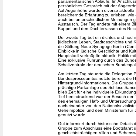
parlamentarischen Abläufe. Im Anschluss 
persönliches Gespräch mit der Abgeord
Auf Augenhöhe wurden diverse aktuelle 
bereichernde Erfahrung zu erleben, wie 
auch bei unterschiedlichen Meinungen ge
Austausch. Der Tag endete mit einem Bli
Kuppel und den Dachterrassen des Rei
Der zweite Tag bot ein dichtes und hoc
jüdischem Leben, Stadtgeschichte und 
die Stiftung Neue Synagoge Berlin (Cen
Einblicke in jüdische Geschichte und Kul
Hauptstadt verknüpfte aktuelle Politik mi
Eine exklusive Führung durch das Bunde
Schaltzentrale der deutschen Bundespoli
Am letzten Tag steuerte die Delegation 
Bundespresseamtes nutzte bereits die Hin
Hintergrund-Informationen. Die Gruppe e
prächtige Parkanlage des Schloss Sansso
blieb Zeit für eine individuelle Erkundun
Tief beeindruckend war der Besuch der 
des ehemaligen Haft- und Untersuchung
nacheinander von den Nationalsozialiste
Geheimpolizei und dem Ministerium für 
genutzt wurde.
Gut informiert durch historische Details 
Gruppe zum Abschluss eine Bootsfahrt 
geschichtsträchtigen Villen und Sehensw