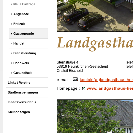
Neue Einträge
Angebote
Freizeit
Gastronomie
Handel
Dienstleistung
Sternstraße 4
Tele
Handwerk
53819 Neunkirchen-Seelscheid
Tele
Ortsteil Eischeid
Gesundheit
e-mail :
kontakt(at)landgasthaus-he
Links / Vereine
Homepage
:
www.landgasthaus-he
Straßensperrungen
Inhaltsverzeichnis
Kleinanzeigen