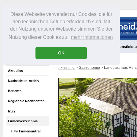
Diese Webseite verwendet nur Cookies, die für
den technischen Betrieb erforderlich sind. Mit
der Nutzung unserer Webseite stimmen Sie der
Nutzung dieser Cookies zu.
mehr Informationen
Aktuelles
Portrait
Freizeit
Gastronomie
Handel
Dienstleist
OK
nk-se.info
>
Gastronomie
> Landgasthaus Herc
Aktuelles
Nachrichten-Archiv
Berichte
Regionale Nachrichten
RSS
Firmenverzeichnis
Ihr Firmeneintrag