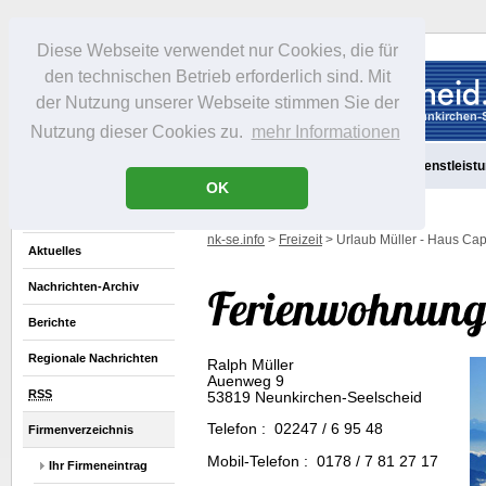
Diese Webseite verwendet nur Cookies, die für
den technischen Betrieb erforderlich sind. Mit
der Nutzung unserer Webseite stimmen Sie der
Nutzung dieser Cookies zu.
mehr Informationen
Aktuelles
Portrait
Freizeit
Gastronomie
Handel
Dienstleist
OK
nk-se.info
>
Freizeit
> Urlaub Müller - Haus Cap
Aktuelles
Nachrichten-Archiv
Berichte
Regionale Nachrichten
Ralph Müller
Auenweg 9
RSS
53819 Neunkirchen-Seelscheid
Telefon : 02247 / 6 95 48
Firmenverzeichnis
Mobil-Telefon : 0178 / 7 81 27 17
Ihr Firmeneintrag