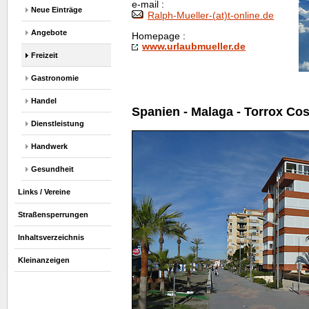
e-mail :
Neue Einträge
Ralph-Mueller-(at)t-
online
.de
Angebote
Homepage
:
www.urlaubmueller.de
Freizeit
Gastronomie
Handel
Spanien - Malaga - Torrox Cos
Dienstleistung
Handwerk
Gesundheit
Links / Vereine
Straßensperrungen
Inhaltsverzeichnis
Kleinanzeigen