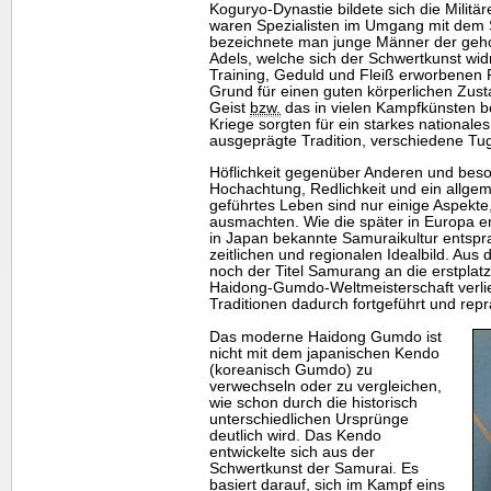
Koguryo-Dynastie bildete sich die Militä
waren Spezialisten im Umgang mit dem 
bezeichnete man junge Männer der geh
Adels, welche sich der Schwertkunst wid
Training, Geduld und Fleiß erworbenen F
Grund für einen guten körperlichen Zus
Geist
bzw.
das in vielen Kampfkünsten 
Kriege sorgten für ein starkes nationale
ausgeprägte Tradition, verschiedene Tu
Höflichkeit gegenüber Anderen und bes
Hochachtung, Redlichkeit und ein allgeme
geführtes Leben sind nur einige Aspekte
ausmachten. Wie die später in Europa en
in Japan bekannte Samuraikultur ents
zeitlichen und regionalen Idealbild. Au
noch der Titel Samurang an die erstplatz
Haidong-Gumdo-Weltmeisterschaft verlie
Traditionen dadurch fortgeführt und repr
Das moderne Haidong Gumdo ist
nicht mit dem japanischen Kendo
(koreanisch Gumdo) zu
verwechseln oder zu vergleichen,
wie schon durch die historisch
unterschiedlichen Ursprünge
deutlich wird. Das Kendo
entwickelte sich aus der
Schwertkunst der Samurai. Es
basiert darauf, sich im Kampf eins