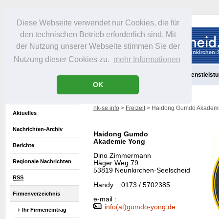
Diese Webseite verwendet nur Cookies, die für
den technischen Betrieb erforderlich sind. Mit
der Nutzung unserer Webseite stimmen Sie der
Nutzung dieser Cookies zu.
mehr Informationen
Aktuelles
Portrait
Freizeit
Gastronomie
Handel
Dienstleist
OK
nk-se.info
>
Freizeit
> Haidong Gumdo Akademi
Aktuelles
Nachrichten-Archiv
Haidong Gumdo
Akademie Yong
Berichte
Dino Zimmermann
Regionale Nachrichten
Häger Weg 79
53819 Neunkirchen-Seelscheid
RSS
Handy
: 0173 / 5702385
Firmenverzeichnis
e-mail :
info(at)gumdo-yong.de
Ihr Firmeneintrag