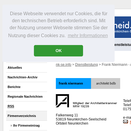
Diese Webseite verwendet nur Cookies, die für
den technischen Betrieb erforderlich sind. Mit
der Nutzung unserer Webseite stimmen Sie der
Nutzung dieser Cookies zu.
mehr Informationen
Aktuelles
Portrait
Freizeit
Gastronomie
Handel
Dienstleist
OK
nk-se.info
>
Dienstleistung
> Frank Niermann - 
Aktuelles
Nachrichten-Archiv
Berichte
Regionale Nachrichten
Tele
Telef
RSS
0175
Falkenweg 11
Firmenverzeichnis
e-mai
53819 Neunkirchen-Seelscheid
Ortsteil Neunkirchen
Ihr Firmeneintrag