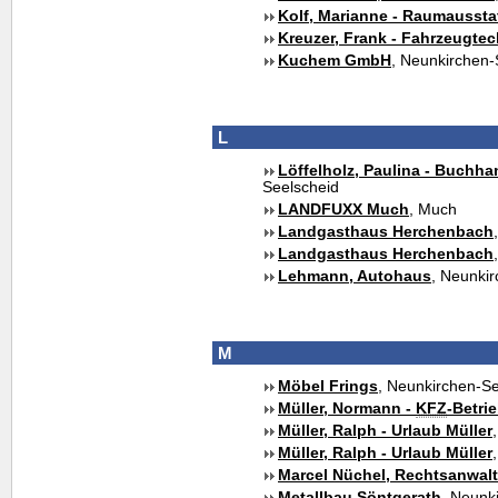
Kolf, Marianne - Raumaussta
Kreuzer, Frank - Fahrzeugtec
Kuchem GmbH
, Neunkirchen-
L
Löffelholz, Paulina - Buchh
Seelscheid
LANDFUXX Much
, Much
Landgasthaus Herchenbach
Landgasthaus Herchenbach
Lehmann, Autohaus
, Neunki
M
Möbel Frings
, Neunkirchen-Se
Müller, Normann -
KFZ
-Betri
Müller, Ralph - Urlaub Müller
Müller, Ralph - Urlaub Müller
Marcel Nüchel, Rechtsanwalt
Metallbau Söntgerath
, Neunk