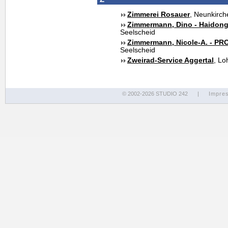
Zimmerei Rosauer
, Neunkirch
Zimmermann, Dino - Haidon
Seelscheid
Zimmermann, Nicole-A. - P
Seelscheid
Zweirad-Service Aggertal
, L
© 2002-2026 STUDIO 242
|
Impre