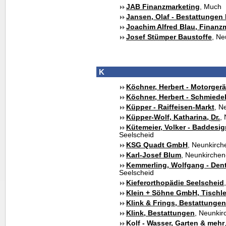
JAB Finanzmarketing
, Much
Jansen, Olaf - Bestattungen 
Joachim Alfred Blau, Finanz
Josef Stümper Baustoffe
, Ne
K
Köchner, Herbert - Motorgerä
Köchner, Herbert - Schmiede
Küpper - Raiffeisen-Markt
, N
Küpper-Wolf, Katharina,
Dr.
,
Kütemeier, Volker - Baddesi
Seelscheid
KSG Quadt GmbH
, Neunkirch
Karl-Josef Blum
, Neunkirchen
Kemmerling, Wolfgang - Dent
Seelscheid
Kieferorthopädie Seelscheid
Klein + Söhne GmbH, Tischle
Klink & Frings, Bestattungen
Klink, Bestattungen
, Neunkir
Kolf - Wasser, Garten & mehr