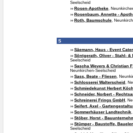
Seelscheid
Rosen-Apotheke
, Neunkirche
Rosenbaum, Annette - Apoth
Roth, Baumschule
, Neunkirc
S
Säemann, Haus - Event Cater
Söntgerath, Oliver - Stahl- &
Seelscheid
Sascha Wevers & Christian F
Neunkirchen-Seelscheid
Sass, Beate - Fliesen
, Neunki
Schlosserei Walterscheid
, N
Schmiedekunst Herbert Köc
Schneider, Norbert - Rechtsa
Schreinerei Frings GmbH
, Ne
Seifert, Axel - Gartengestalt
Sommerhäuser Landtechnik
Stöber, Horst - Bauunterne
Stümper - Baustoffe, Bauele
Seelscheid