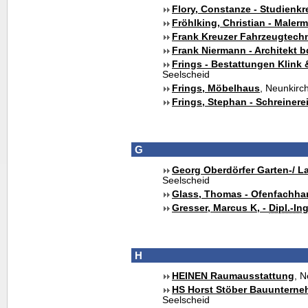
Flory, Constanze - Studienkr
Fröhlking, Christian - Malerm
Frank Kreuzer Fahrzeugtech
Frank Niermann - Architekt 
Frings - Bestattungen Klink 
Seelscheid
Frings, Möbelhaus
, Neunkirc
Frings, Stephan - Schreinere
G
Georg Oberdörfer Garten-/ 
Seelscheid
Glass, Thomas - Ofenfachha
Gresser, Marcus K, -
Dipl.-Ing
H
HEINEN Raumausstattung
, 
HS Horst Stöber Bauuntern
Seelscheid