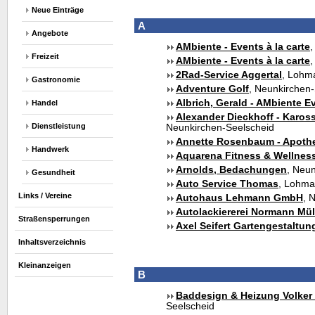
Neue Einträge
A
Angebote
AMbiente - Events à la carte
Freizeit
AMbiente - Events à la carte
2Rad-Service Aggertal
, Lohm
Gastronomie
Adventure Golf
, Neunkirchen
Albrich, Gerald - AMbiente Ev
Handel
Alexander Dieckhoff - Kaross
Dienstleistung
Neunkirchen-Seelscheid
Annette Rosenbaum - Apothe
Handwerk
Aquarena Fitness & Wellnes
Arnolds, Bedachungen
, Neu
Gesundheit
Auto Service Thomas
, Lohma
Links / Vereine
Autohaus Lehmann GmbH
, 
Autolackiererei Normann Mül
Straßensperrungen
Axel Seifert Gartengestaltun
Inhaltsverzeichnis
Kleinanzeigen
B
Baddesign & Heizung Volker
Seelscheid