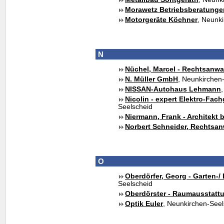
Morawetz Betriebsberatunge
Motorgeräte Köchner
, Neunk
N
Nüchel, Marcel - Rechtsanwa
N. Müller GmbH
, Neunkirchen
NISSAN-Autohaus Lehmann
Nicolin - expert Elektro-Fac
Seelscheid
Niermann, Frank - Architekt 
Norbert Schneider, Rechtsan
O
Oberdörfer, Georg - Garten-
Seelscheid
Oberdörster - Raumausstatt
Optik Euler
, Neunkirchen-Seel