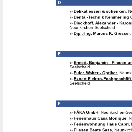
D
Delikat essen & schenken
, N
Dental-Technik Kemmerling
Dieckhoff, Alexander - Karos
Neunkirchen-Seelscheid
Dipl.-Ing.
Marcus K. Gresser
,
E
Ermert, Benjamin - Fliesen 
Seelscheid
Euler, Walter - Optiker
, Neunk
Expert Elektro-Fachgeschäft 
Seelscheid
F
FÄKA GmbH
, Neunkirchen-Se
Ferienhaus Casa Monique
, 
Ferienwohnung Haus Capri
,
Fliesen Beate Sass
, Neunkirc