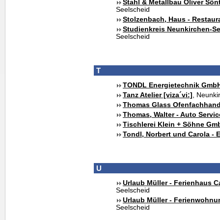
Stahl & Metallbau Oliver Sön
Seelscheid
Stolzenbach, Haus - Restaur
Studienkreis Neunkirchen-S
Seelscheid
T
TONDL Energietechnik Gmb
Tanz Atelier [viza´vi:]
, Neunki
Thomas Glass Ofenfachhand
Thomas, Walter - Auto Servi
Tischlerei Klein + Söhne Gm
Tondl, Norbert und Carola - 
U
Urlaub Müller - Ferienhaus 
Seelscheid
Urlaub Müller - Ferienwohnu
Seelscheid