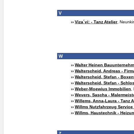
V
Viza´vi: - Tanz Atelier
, Neunki
W
Walter Heinen Bauunterneh
Walterscheid, Andreas - Firm
Walterscheid, Stefan - Boxe
Walterscheid, Stefan - Schlo
Weber-Moewius Immobilien
,
Wevers, Sascha - Malermeist
Willems, Anna-Laura - Tanz At
Willms Nutzfahrzeug Servic
Willms, Haustechnik - Heizun
Z