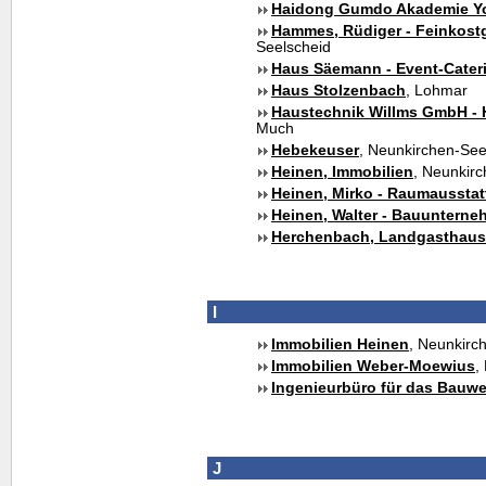
Haidong Gumdo Akademie Y
Hammes, Rüdiger - Feinkost
Seelscheid
Haus Säemann - Event-Cater
Haus Stolzenbach
, Lohmar
Haustechnik Willms GmbH - H
Much
Hebekeuser
, Neunkirchen-See
Heinen, Immobilien
, Neunkir
Heinen, Mirko - Raumaussta
Heinen, Walter - Bauuntern
Herchenbach, Landgasthaus
I
Immobilien Heinen
, Neunkirc
Immobilien Weber-Moewius
,
Ingenieurbüro für das Bauw
J