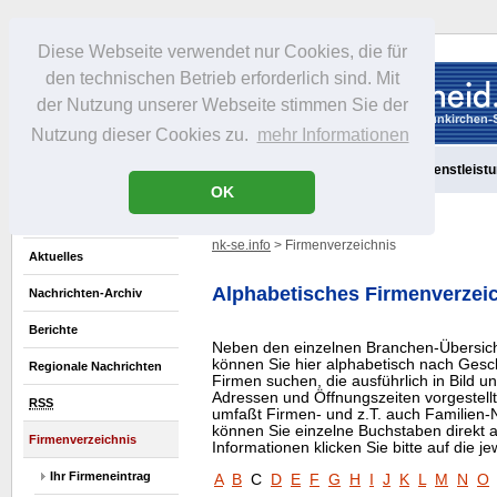
Diese Webseite verwendet nur Cookies, die für
den technischen Betrieb erforderlich sind. Mit
der Nutzung unserer Webseite stimmen Sie der
Nutzung dieser Cookies zu.
mehr Informationen
Aktuelles
Portrait
Freizeit
Gastronomie
Handel
Dienstleist
OK
nk-se.info
> Firmenverzeichnis
Aktuelles
Alphabetisches Firmenverzei
Nachrichten-Archiv
Berichte
Neben den einzelnen Branchen-Übersich
können Sie hier alphabetisch nach Gesch
Regionale Nachrichten
Firmen suchen, die ausführlich in Bild u
Adressen und Öffnungszeiten vorgestell
RSS
umfaßt Firmen- und z.T. auch Familien-
können Sie einzelne Buchstaben direkt 
Firmenverzeichnis
Informationen klicken Sie bitte auf die j
Ihr Firmeneintrag
A
B
C
D
E
F
G
H
I
J
K
L
M
N
O