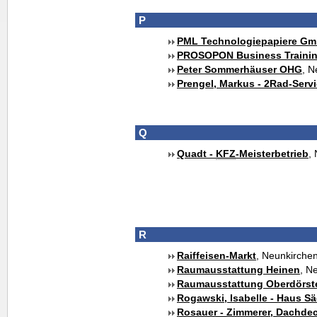
P
PML Technologiepapiere G
PROSOPON Business Traini
Peter Sommerhäuser OHG
, N
Prengel, Markus - 2Rad-Servi
Q
Quadt -
KFZ
-Meisterbetrieb
,
R
Raiffeisen-Markt
, Neunkirche
Raumausstattung Heinen
, N
Raumausstattung Oberdörst
Rogawski, Isabelle - Haus 
Rosauer - Zimmerer, Dachdec