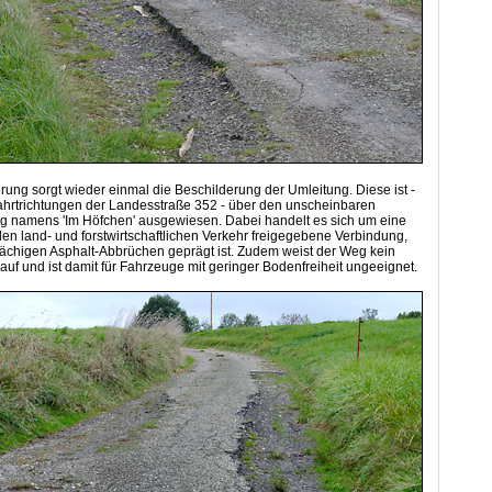
ung sorgt wieder einmal die Beschilderung der Umleitung. Diese ist -
ahrtrichtungen der Landesstraße 352 - über den unscheinbaren
eg namens 'Im Höfchen' ausgewiesen. Dabei handelt es sich um eine
 den land- und forstwirtschaftlichen Verkehr freigegebene Verbindung,
lächigen Asphalt-Abbrüchen geprägt ist. Zudem weist der Weg kein
 auf und ist damit für Fahrzeuge mit geringer Bodenfreiheit ungeeignet.