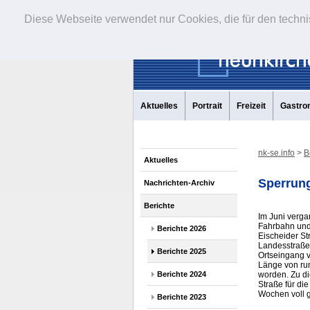
Diese Webseite verwendet nur Cookies, die für den techni
Aktuelles
Portrait
Freizeit
Gastro
nk-se.info
>
B
Aktuelles
Sperrung
Nachrichten-Archiv
Berichte
Im Juni verg
Fahrbahn und
Berichte 2026
Eischeider St
Landesstraße
Berichte 2025
Ortseingang v
Länge von ru
Berichte 2024
worden. Zu d
Straße für di
Wochen voll g
Berichte 2023