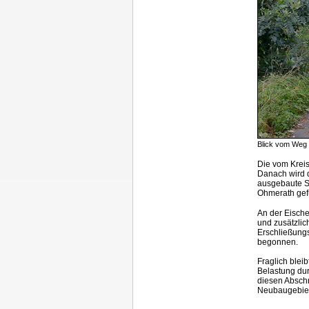
Blick vom Weg 
Die vom Kreis
Danach wird d
ausgebaute S
Ohmerath gef
An der Eische
und zusätzlic
Erschließung
begonnen.
Fraglich blei
Belastung du
diesen Abschn
Neubaugebiet 