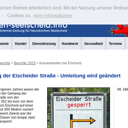
schen Betrieb erforderlich sind. Mit der Nutzung unserer Webse
Cookies zu.
mehr Informationen
nomie
Handel
Dienstleistung
Handwerk
Gesundheit
Termine
erichte
>
Berichte 2025
> Kanalarbeiten bei Eischeid
 der Eischeider Straße - Umleitung wird geändert
angenen Jahres waren die
08. Ok
 der Gehweg der
raße von der
 352 bis kurz vor dem
on Eischeid auf einer
nd 300 Metern saniert
iesem Zweck war die
e Dauer von knapp zwei
esperrt.