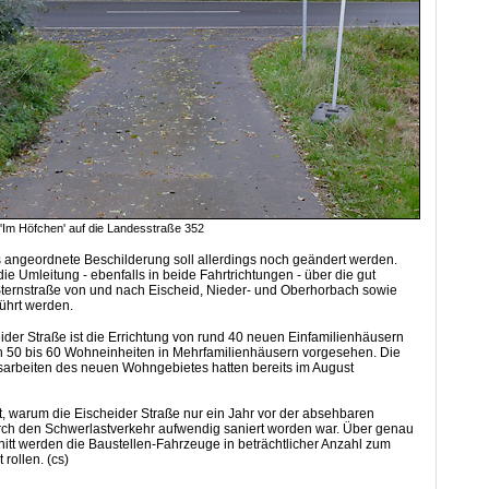
'Im Höfchen' auf die Landesstraße 352
 angeordnete Beschilderung soll allerdings noch geändert werden.
ie Umleitung - ebenfalls in beide Fahrtrichtungen - über die gut
ternstraße von und nach Eischeid, Nieder- und Oberhorbach sowie
ührt werden.
ider Straße ist die Errichtung von rund 40 neuen Einfamilienhäusern
h 50 bis 60 Wohneinheiten in Mehrfamilienhäusern vorgesehen. Die
sarbeiten des neuen Wohngebietes hatten bereits im August
bt, warum die Eischeider Straße nur ein Jahr vor der absehbaren
rch den Schwerlastverkehr aufwendig saniert worden war. Über genau
itt werden die Baustellen-Fahrzeuge in beträchtlicher Anzahl zum
rollen. (cs)