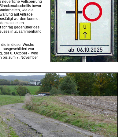
e neuerliche Vollsperrung
Streckenabschnitts bevor.
nalarbeiten, wie die
altung auf Anfrage
 bestätigt werden konnte,
 dem aktuellen
 schräg gegenüber des
reuzes in Zusammenhang
 die in dieser Woche
 - ausgeschildert war
, der 6. Oktober -, wird
ch bis zum 7. November