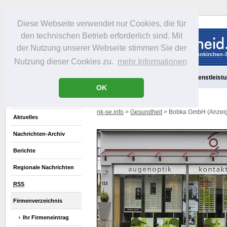
Diese Webseite verwendet nur Cookies, die für
den technischen Betrieb erforderlich sind. Mit
der Nutzung unserer Webseite stimmen Sie der
Nutzung dieser Cookies zu.
mehr Informationen
Aktuelles
Portrait
Freizeit
Gastronomie
Handel
Dienstleist
OK
nk-se.info
>
Gesundheit
> Bobka GmbH (Anzei
Aktuelles
Nachrichten-Archiv
Berichte
Regionale Nachrichten
RSS
Firmenverzeichnis
Ihr Firmeneintrag