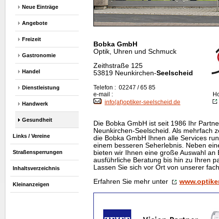
Neue Einträge
Angebote
Freizeit
Bobka GmbH
Optik, Uhren und Schmuck
Gastronomie
Zeithstraße 125
Handel
53819 Neunkirchen-
Seelscheid
Telefon : 02247 / 65 85
Dienstleistung
e-mail :
H
info(at)optiker-seelscheid.de
Handwerk
Gesundheit
Die Bobka GmbH ist seit 1986 Ihr Partn
Neunkirchen-Seelscheid. Als mehrfach zer
Links / Vereine
die Bobka GmbH Ihnen alle Services rund
einem besseren Seherlebnis. Neben ein
bieten wir Ihnen eine große Auswahl an 
Straßensperrungen
ausführliche Beratung bis hin zu Ihren p
Lassen Sie sich vor Ort von unserer fac
Inhaltsverzeichnis
Erfahren Sie mehr unter
www.optiker
Kleinanzeigen