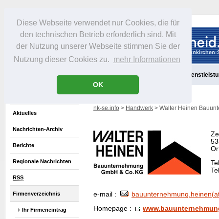
Diese Webseite verwendet nur Cookies, die für
den technischen Betrieb erforderlich sind. Mit
der Nutzung unserer Webseite stimmen Sie der
Nutzung dieser Cookies zu.
mehr Informationen
Aktuelles
Portrait
Freizeit
Gastronomie
Handel
Dienstleist
OK
nk-se.info
>
Handwerk
> Walter Heinen Bauun
Aktuelles
Nachrichten-Archiv
Ze
53
Berichte
Or
Regionale Nachrichten
Te
Te
RSS
Firmenverzeichnis
e-mail :
bauunternehmung.heinen(at
Homepage
:
www.bauunternehmung
Ihr Firmeneintrag