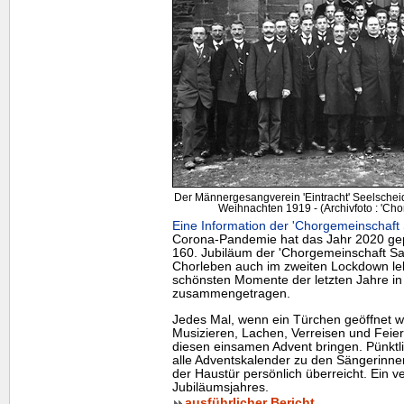
Der Männergesangverein 'Eintracht' Seelscheid
Weihnachten 1919 - (Archivfoto : 'Ch
Eine Information der 'Chorgemeinschaft 
Corona-Pandemie hat das Jahr 2020 gep
160. Jubiläum der 'Chorgemeinschaft Sa
Chorleben auch im zweiten Lockdown leb
schönsten Momente der letzten Jahre i
zusammengetragen.
Jedes Mal, wenn ein Türchen geöffnet wi
Musizieren, Lachen, Verreisen und Feie
diesen einsamen Advent bringen. Pünkt
alle Adventskalender zu den Sängerinn
der Haustür persönlich überreicht. Ein v
Jubiläumsjahres.
ausführlicher Bericht