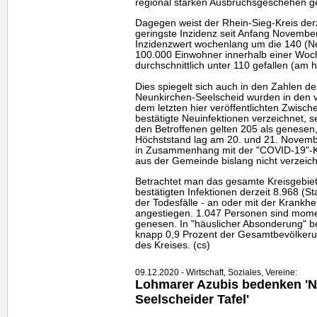
regional starken Ausbruchsgeschehen g
Dagegen weist der Rhein-Sieg-Kreis der
geringste Inzidenz seit Anfang Novembe
Inzidenzwert wochenlang um die 140 (Ne
100.000 Einwohner innerhalb einer Woch
durchschnittlich unter 110 gefallen (am
Dies spiegelt sich auch in den Zahlen d
Neunkirchen-Seelscheid wurden in den v
dem letzten hier veröffentlichten Zwisch
bestätigte Neuinfektionen verzeichnet, 
den Betroffenen gelten 205 als genesen, 2
Höchststand lag am 20. und 21. November
in Zusammenhang mit der "COVID-19"-K
aus der Gemeinde bislang nicht verzeich
Betrachtet man das gesamte Kreisgebiet
bestätigten Infektionen derzeit 8.968 (St
der Todesfälle - an oder mit der Krankhei
angestiegen. 1.047 Personen sind moment
genesen. In "häuslicher Absonderung" be
knapp 0,9 Prozent der Gesamtbevölker
des Kreises. (cs)
09.12.2020 - Wirtschaft, Soziales, Vereine:
Lohmarer Azubis bedenken 'N
Seelscheider Tafel'