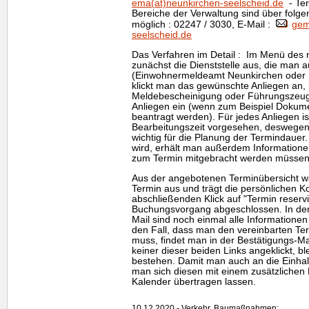
ema(at)neunkirchen-seelscheid.de
- Ter
Bereiche der Verwaltung sind über fol
möglich : 02247 / 3030, E-Mail :
gem
seelscheid.de
Das Verfahren im Detail : Im Menü des
zunächst die Dienststelle aus, die man
(Einwohnermeldeamt Neunkirchen oder 
klickt man das gewünschte Anliegen an, 
Meldebescheinigung oder Führungszeugn
Anliegen ein (wenn zum Beispiel Dokum
beantragt werden). Für jedes Anliegen i
Bearbeitungszeit vorgesehen, deswegen i
wichtig für die Planung der Termindauer.
wird, erhält man außerdem Informatione
zum Termin mitgebracht werden müssen
Aus der angebotenen Terminübersicht 
Termin aus und trägt die persönlichen K
abschließenden Klick auf "Termin reservi
Buchungsvorgang abgeschlossen. In der
Mail sind noch einmal alle Informationen 
den Fall, dass man den vereinbarten Te
muss, findet man in der Bestätigungs-Ma
keiner dieser beiden Links angeklickt, bl
bestehen. Damit man auch an die Einhal
man sich diesen mit einem zusätzlichen K
Kalender übertragen lassen.
10.12.2020 - Verkehr, Baumaßnahmen: