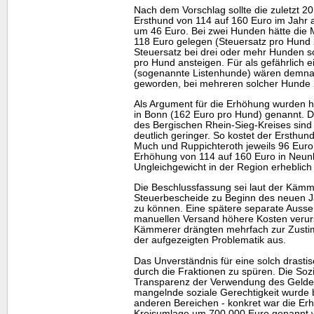
Nach dem Vorschlag sollte die zuletzt 2
Ersthund von 114 auf 160 Euro im Jahr 
um 46 Euro. Bei zwei Hunden hätte die 
118 Euro gelegen (Steuersatz pro Hund 2
Steuersatz bei drei oder mehr Hunden s
pro Hund ansteigen. Für als gefährlich 
(sogenannte Listenhunde) wären demnach
geworden, bei mehreren solcher Hunde 2.
Als Argument für die Erhöhung wurden h
in Bonn (162 Euro pro Hund) genannt.
des Bergischen Rhein-Sieg-Kreises sind
deutlich geringer. So kostet der Ersthund
Much und Ruppichteroth jeweils 96 Euro
Erhöhung von 114 auf 160 Euro in Neun
Ungleichgewicht in der Region erheblich 
Die Beschlussfassung sei laut der Kämme
Steuerbescheide zu Beginn des neuen J
zu können. Eine spätere separate Auss
manuellen Versand höhere Kosten verur
Kämmerer drängten mehrfach zur Zustim
der aufgezeigten Problematik aus.
Das Unverständnis für eine solch drast
durch die Fraktionen zu spüren. Die Sozi
Transparenz der Verwendung des Geldes f
mangelnde soziale Gerechtigkeit wurde
anderen Bereichen - konkret war die E
Kreisumlage um 700.000 Euro genannt wo