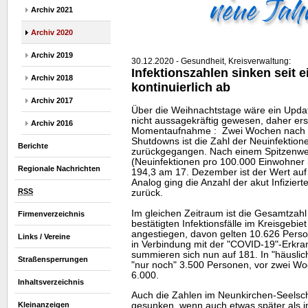
Archiv 2021
Archiv 2020
Archiv 2019
30.12.2020 - Gesundheit, Kreisverwaltung:
Infektionszahlen sinken seit 
Archiv 2018
kontinuierlich ab
Archiv 2017
Über die Weihnachtstage wäre ein Updat
nicht aussagekräftig gewesen, daher erst
Archiv 2016
Momentaufnahme : Zwei Wochen nach B
Shutdowns ist die Zahl der Neuinfektione
Berichte
zurückgegangen. Nach einem Spitzenwer
(Neuinfektionen pro 100.000 Einwohner 
Regionale Nachrichten
194,3 am 17. Dezember ist der Wert auf
Analog ging die Anzahl der akut Infizie
RSS
zurück.
Im gleichen Zeitraum ist die Gesamtzahl
Firmenverzeichnis
bestätigten Infektionsfälle im Kreisgebie
angestiegen, davon gelten 10.626 Perso
Links / Vereine
in Verbindung mit der "COVID-19"-Erkr
summieren sich nun auf 181. In "häusli
Straßensperrungen
"nur noch" 3.500 Personen, vor zwei W
6.000.
Inhaltsverzeichnis
Auch die Zahlen im Neunkirchen-Seelsc
gesunken, wenn auch etwas später als 
Kleinanzeigen