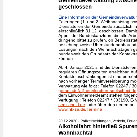
Gemeindeverwaltung zwische
geschlossen
Eine Information der Gemeindeverwaltun
Feiertagen (1. und 2. Weihnachtstag sow
Dienststellen der Gemeinde zusätzlich in
einschließlich 31.12. geschlossen. Dami
Appell der Bundeskanzlerin, die alle Arb
dringend bittet zu prüfen, ob Betriebss
beziehungsweise Überstundenabbau ode
Lösungen nach den Weihnachtstagen g
bundesweit den Grundsatz der Kontaktr
können.
Ab 4. Januar 2021 sind die Dienststell
regulären Öffnungszeiten erreichbar. Au
Kontakteinschränkungen ist eine persön
nach vorheriger Terminvereinbarung mögl
Verwaltung wie folgt : Telefon 02247 / 
gemeinde(at)neunkirchen-seelscheid.de
dem Einwohnermeldeamt stehen folgend
Verfügung : Telefon 02247 / 303190, E-
seelscheid.de
oder über den neuen
onl
www.nk-se.de/Termine
.
20.12.2020 - Polizeimeldungen, Verkehr, Feue
Alkoholfahrt hinterließ Spure
Wahnbachtal