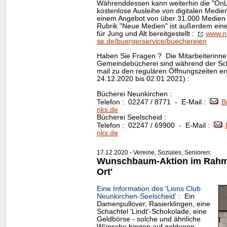
Währenddessen kann weiterhin die "OnLe
kostenlose Ausleihe von digitalen Medie
einem Angebot von über 31.000 Medien 
Rubrik "Neue Medien" ist außerdem eine 
für Jung und Alt bereitgestellt :
www.n
se.de/buergerservice/buechereien
Haben Sie Fragen ? Die Mitarbeiterinne
Gemeindebücherei sind während der Schl
mail zu den regulären Öffnungszeiten er
24.12.2020 bis 02.01.2021) :
Bücherei Neunkirchen :
Telefon : 02247 / 8771 - E-Mail :
B
nks.de
Bücherei Seelscheid :
Telefon : 02247 / 69900 - E-Mail :
nks.de
17.12.2020 - Vereine, Soziales, Senioren:
Wunschbaum-Aktion im Rahmen
Ort'
Eine Information des 'Lions Club
Neunkirchen-Seelscheid' :
Ein
Damenpullover, Rasierklingen, eine
Schachtel 'Lindt'-Schokolade, eine
Geldbörse - solche und ähnliche
Wünsche hingen auf goldenen