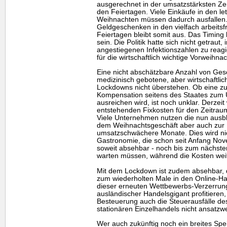
ausgerechnet in der umsatzstärksten Ze
den Feiertagen. Viele Einkäufe in den l
Weihnachten müssen dadurch ausfallen
Geldgeschenken in den vielfach arbeits
Feiertagen bleibt somit aus. Das Timing 
sein. Die Politik hatte sich nicht getrau
angestiegenen Infektionszahlen zu reagie
für die wirtschaftlich wichtige Vorweihnac
Eine nicht abschätzbare Anzahl von Gesc
medizinisch gebotene, aber wirtschaftlic
Lockdowns nicht überstehen. Ob eine zu 
Kompensation seitens des Staates zum 
ausreichen wird, ist noch unklar. Derzeit
entstehenden Fixkosten für den Zeitrau
Viele Unternehmen nutzen die nun aus
dem Weihnachtsgeschäft aber auch zur 
umsatzschwächere Monate. Dies wird nich
Gastronomie, die schon seit Anfang Nov
soweit absehbar - noch bis zum nächsten
warten müssen, während die Kosten weit
Mit dem Lockdown ist zudem absehbar, 
zum wiederholten Male in den Online-Ha
dieser erneuten Wettbewerbs-Verzerrung d
ausländischer Handelsgigant profitieren, 
Besteuerung auch die Steuerausfälle d
stationären Einzelhandels nicht ansatz
Wer auch zukünftig noch ein breites Sp