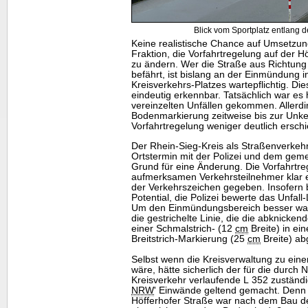
Blick vom Sportplatz entlang d
Keine realistische Chance auf Umsetzun
Fraktion, die Vorfahrtregelung auf der H
zu ändern. Wer die Straße aus Richtung
befährt, ist bislang an der Einmündung
Kreisverkehrs-Platzes wartepflichtig. Die
eindeutig erkennbar. Tatsächlich war es 
vereinzelten Unfällen gekommen. Allerdi
Bodenmarkierung zeitweise bis zur Unken
Vorfahrtregelung weniger deutlich erschi
Der Rhein-Sieg-Kreis als Straßenverkeh
Ortstermin mit der Polizei und dem gem
Grund für eine Änderung. Die Vorfahrtreg
aufmerksamen Verkehrsteilnehmer klar e
der Verkehrszeichen gegeben. Insofern
Potential, die Polizei bewerte das Unfall
Um den Einmündungsbereich besser wah
die gestrichelte Linie, die die abknicken
einer Schmalstrich- (12
cm
Breite) in ei
Breitstrich-Markierung (25
cm
Breite) ab
Selbst wenn die Kreisverwaltung zu e
wäre, hätte sicherlich der für die durch
Kreisverkehr verlaufende L 352 zuständ
NRW
' Einwände geltend gemacht. Denn 
Höfferhofer Straße war nach dem Bau de