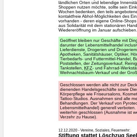
ländlichen Orten und lebendige Innens
Shoppen nutzen möchte, sollte sein Eink
Wochen bedenken, den teils angebotene
kontaktfreie Abhol-Möglichkeiten des Ein
vorhanden - deren eigene Online-Shops 
aus Solidarität mit dem stationären Hand
Wiedereröffnung im Januar aufschieben.
Geöffnet bleiben nur Geschäfte mit Din
darunter der Lebensmittelhandel inclu
Lieferdienste, Drogerien und Drogerie
Apotheken, Sanitätshäuser, Optiker, Hör
Tierbedarfs- und Futtermittel-Handel, 
Poststellen, der Zeitungsverkauf, Rein
Tankstellen,
KFZ
- und Fahrrad-Werkstä
Weihnachtsbaum-Verkauf und der Groß
Geschlossen werden alle nicht zur Dec
dienenden Handelsgeschäfte sowie Dien
Körperpflege wie Friseursalons, Kosme
Tattoo-Studios. Ausnahmen sind alle m
Behandlungen. Der Verkauf von Pyrotechn
Lebensmittelhandel) generell verboten.
weiterhin geschlossen (Ausnahme ist we
Verzehr zu Hause).
12.12.2020 - Vereine, Soziales, Feuerwehr:
Stiftung stattet Löschzug Se