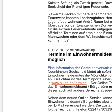
Kolmitz-Stiftung' als Zweck gesetzt. Dav
Seelscheid der Freiwilligen Feuerwehr.
50 warme Jacken mit herausnehmbarem 
Feuerwehr konnten Löschzugführer Hen
Jugendfeuerwehrwart André Rauer bei e
Übergabe vor der Evangelischen Dorfkir
für die aktiven Feuerwehrleute entgegen
offiziellen Terminen außerhalb des Eins
Mahnwachen oder dem Weihnachtsmark
kommen. (cs)
11.12.2020 - Gemeindeverwaltung:
Termine im Einwohnermeldeam
möglich
Eine Information der Gemeindeverwaltun
Neunkirchen-Seelscheid bietet ab sofort
Einwohnermeldeamtes die Möglichkeit d
an. Erreichbar ist das Terminportal über
www.nk-se.de/termine
- Der Online-Te
das Einwohnermeldeamt / Bürgerbüro mö
dieser auch auf andere Bereiche ausgew
Neben dem neuen Online-Service können
Einwohnermeldeamt / Bürgerbüro aber au
per E-Mail vereinbart werden. Die zustän
folgt erreichbar : Telefon 02247 / 30319