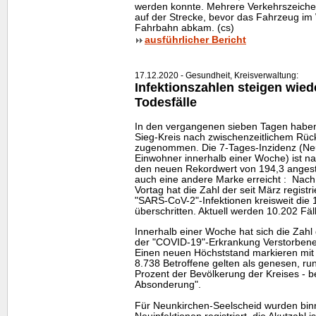
werden konnte. Mehrere Verkehrszeiche
auf der Strecke, bevor das Fahrzeug im 
Fahrbahn abkam. (cs)
ausführlicher Bericht
17.12.2020 - Gesundheit, Kreisverwaltung:
Infektionszahlen steigen wiede
Todesfälle
In den vergangenen sieben Tagen haben 
Sieg-Kreis nach zwischenzeitlichem Rüc
zugenommen. Die 7-Tages-Inzidenz (Neu
Einwohner innerhalb einer Woche) ist 
den neuen Rekordwert von 194,3 angest
auch eine andere Marke erreicht : Nach
Vortag hat die Zahl der seit März registr
"SARS-CoV-2"-Infektionen kreisweit die
überschritten. Aktuell werden 10.202 Fäl
Innerhalb einer Woche hat sich die Zahl
der "COVID-19"-Erkrankung Verstorbenen
Einen neuen Höchststand markieren mit 1
8.738 Betroffene gelten als genesen, r
Prozent der Bevölkerung der Kreises - be
Absonderung".
Für Neunkirchen-Seelscheid wurden bin