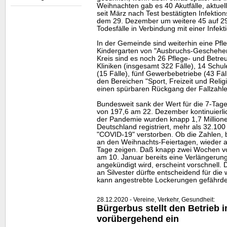
Weihnachten gab es 40 Akutfälle, aktuel
seit März nach Test bestätigten Infektio
dem 29. Dezember um weitere 45 auf 2
Todesfälle in Verbindung mit einer Infek
In der Gemeinde sind weiterhin eine Pfl
Kindergarten von "Ausbruchs-Geschehen"
Kreis sind es noch 26 Pflege- und Betre
Kliniken (insgesamt 322 Fälle), 14 Schul
(15 Fälle), fünf Gewerbebetriebe (43 Fäl
den Bereichen "Sport, Freizeit und Religi
einen spürbaren Rückgang der Fallzahle
Bundesweit sank der Wert für die 7-Tag
von 197,6 am 22. Dezember kontinuierlic
der Pandemie wurden knapp 1,7 Millionen 
Deutschland registriert, mehr als 32.100
"COVID-19" verstorben. Ob die Zahlen, b
an den Weihnachts-Feiertagen, wieder a
Tage zeigen. Daß knapp zwei Wochen 
am 10. Januar bereits eine Verlängerun
angekündigt wird, erscheint vorschnell.
an Silvester dürfte entscheidend für die
kann angestrebte Lockerungen gefährde
28.12.2020 - Vereine, Verkehr, Gesundheit:
Bürgerbus stellt den Betrieb 
vorübergehend ein