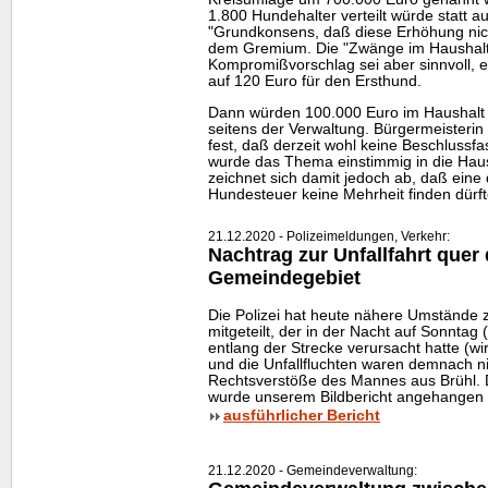
1.800 Hundehalter verteilt würde statt au
"Grundkonsens, daß diese Erhöhung nich
dem Gremium. Die "Zwänge im Haushalt
Kompromißvorschlag sei aber sinnvoll, 
auf 120 Euro für den Ersthund.
Dann würden 100.000 Euro im Haushalt 
seitens der Verwaltung. Bürgermeisterin N
fest, daß derzeit wohl keine Beschlussf
wurde das Thema einstimmig in die Haus
zeichnet sich damit jedoch ab, daß eine
Hundesteuer keine Mehrheit finden dürft
21.12.2020 - Polizeimeldungen, Verkehr:
Nachtrag zur Unfallfahrt quer
Gemeindegebiet
Die Polizei hat heute nähere Umstände z
mitgeteilt, der in der Nacht auf Sonntag 
entlang der Strecke verursacht hatte (wir
und die Unfallfluchten waren demnach ni
Rechtsverstöße des Mannes aus Brühl. De
wurde unserem Bildbericht angehangen 
ausführlicher Bericht
21.12.2020 - Gemeindeverwaltung: