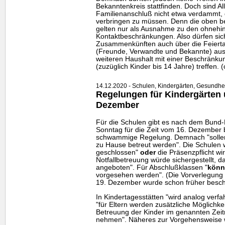
Bekanntenkreis stattfinden. Doch sind A
Familienanschluß nicht etwa verdammt, 
verbringen zu müssen. Denn die oben 
gelten nur als Ausnahme zu den ohnehi
Kontaktbeschränkungen. Also dürfen sich
Zusammenkünften auch über die Feierta
(Freunde, Verwandte und Bekannte) au
weiteren Haushalt mit einer Beschränku
(zuzüglich Kinder bis 14 Jahre) treffen. (
14.12.2020 - Schulen, Kindergärten, Gesundheit,
Regelungen für Kindergärten 
Dezember
Für die Schulen gibt es nach dem Bund
Sonntag für die Zeit vom 16. Dezember 
schwammige Regelung. Demnach "solle
zu Hause betreut werden". Die Schulen 
geschlossen"
oder
die Präsenzpflicht wi
Notfallbetreuung würde sichergestellt, d
angeboten". Für Abschlußklassen "
könn
vorgesehen werden". (Die Vorverlegung
19. Dezember wurde schon früher besch
In Kindertagesstätten "wird analog verfah
"für Eltern werden zusätzliche Möglichkei
Betreuung der Kinder im genannten Zeit
nehmen". Näheres zur Vorgehensweise wi