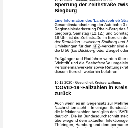
Sperrung der Zeithstraße zwi
Siegburg
Eine Information des 'Landesbetrieb St
Gesamtinstandsetzung der Autobahn 3 e
Regionalniederlassung Rhein-Berg das 
Siegburg. Samstag (12.12.) und Sonntag 
18 Uhr, ist die Zeithstraße im Bereich de
der Redaktion : zwischen Stallberg und 
Umleitungen für den
KFZ
-Verkehr sind e
die B 56 (
bis Bückberg oder Zange
) ode
Fußgänger und Radfahrer werden über d
'Viehtrift' und die Seehofstraße umgeleit
Personennahverkehr sowie Rettungskräft
diesem Bereich weiterhin befahren.
10.12.2020 - Gesundheit, Kreisverwaltung:
'COVID-19'-Fallzahlen in Kr
zurück
Auch wenn es im Gegensatz zur Mehrhei
Nachrichten steht : In einigen Bundesl
die Infektionszahlen bezüglich des "SARS
deutlich. Die im Bundesdurchschnitt ste
überwiegend dem aktuellen Infektionsg
Thüringen, Hamburg und dem permanent