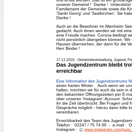
und erfüllt wurden. Das ist ein großarti
unserer Gemeind ! Danke ! Unterstützt 
Familienamt der Gemeinde sowie die Kin
'Sankt Georg' und 'Seelkirchen'. Sie hab
Danke !
Auch an die Bewohner im Altenheim Seel
gedacht. Auch ihnen werden wir mit ei
eine Freude machen. Corona-bedingt w
nicht persönlich übergeben können. Wir
Hauses überreichen, der dann für die Ve
Herr Binder !
17.12.2020 - Gemeindeverwaltung, Jugend, Frei
Das Jugendzentrum bleibt tro
erreichbar
Eine Information des Jugendzentrums N
einen harten Winter : Auch wenn wir un
halten, möchten wir für euch da sein in di
den bekannten Öffnungszeiten per E-mail
über unseren 'Instagram'-Account. Schrei
ihr die Zeit überbrückt. Bei Fragen und 
Gespräche möglich - hierzu dann bitte ku
vereinbaren.
Erreichbarkeit des
Team
des Jugendzent
Telefon : 02247 / 75 74 00 - e-mail :
Instagram :
www.instagram.com/juze