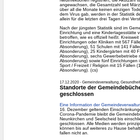
Neuinfektionen registriert, die Akutzahl i
angewachsen, die Gesamtzahl seit März
über all die Monate keinen einzigen To
dem Virus gab, werden in der Statistik 
allein für die letzten drei Tagen drei Ver
Nach der jüngsten Statistik sind im Gem
Einrichtung und eine Kindertagesstätt
betroffen, wie es offiziell heißt. Kreiswe
Einrichtungen oder Kliniken mit 567 Fäll
Absonderung), 51 Schulen mit 141 Fälle
Absonderung), 25 Kindergärten mit 40 F
Absonderung), sechs Gewerbebetriebe m
Absonderung) sowie fünf Einrichtungen
Sport / Freizeit / Religion mit 15 Fällen
Absonderung). (cs)
17.12.2020 - Gemeindeverwaltung, Gesundheit, 
Standorte der Gemeindebücher
geschlossen
Eine Information der Gemeindeverwalt
16. Dezember geltenden Einschränkun
Corona-Pandemie bleibt die Gemeindeb
Neunkirchen und Seelscheid bis einschli
geschlossen. Alle Medien werden prinzip
können bis auf weiteres zu Hause beha
fallen nicht an.